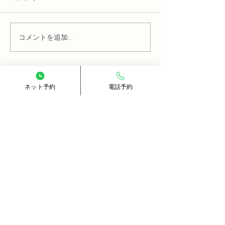
コメントを追加…
デスクワーク疲れを癒す
朝起きても疲れ
習慣
因とリラックス
ネット予約
電話予約
T O P
南大沢本店