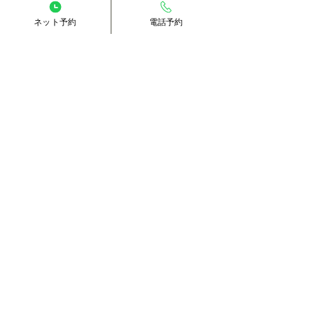
ネット予約
電話予約
簡単ライン予約
ホットペッパー予約
電話予約
ホーム
南大沢本店
初めての方へ
北野駅前店
​お知
らせ
橋本店
スタッフ紹介
東京都八王子市にある全室個室のリラク
ゼーションサロン ほぐし処 ゆるる