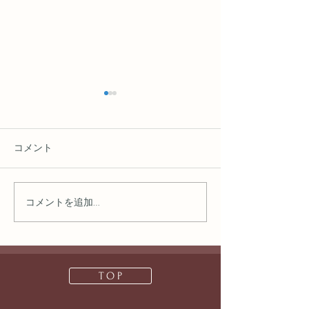
コメント
コメントを追加…
デスクワーク疲れを癒す
朝起きても疲れ
習慣
因とリラックス
T O P