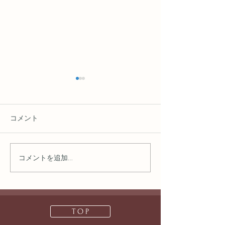
コメント
コメントを追加…
デスクワーク疲れを癒す
朝起きても疲れ
習慣
因とリラックス
T O P